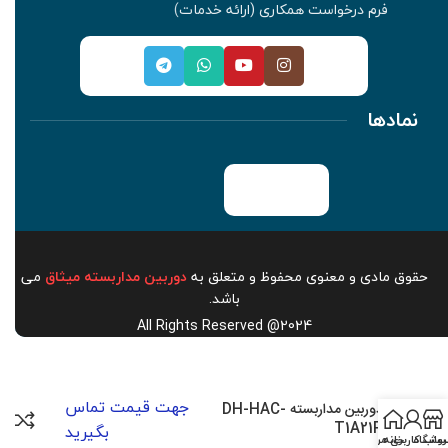
فرم درخواست همکاری (ارائه خدمات
)
نمادها
حقوق مادی و معنوی محفوظ و متعلق به
دوربین مداربسته میثاق
می
باشد.
All Rights Reserved @2024
جهت قیمت تماس
دوربین مداربسته DH-HAC-
T1A21P
بگیرید
روشگاه
خانه
اب کاربری من