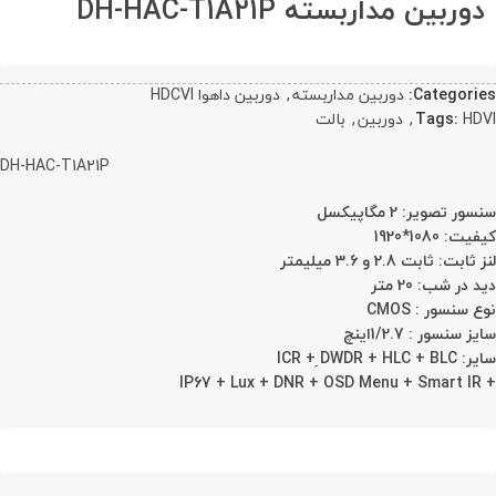
دوربین مداربسته DH-HAC-T1A21P
Categories:
دوربین مداربسته
,
دوربین داهوا HDCVI
HDVI
Tags:
,
دوربین
,
بالت
DH-HAC-T1A21P
سنسور تصویر: 2 مگاپیکسل
کیفیت: 1080*1920
لنز ثابت: ثابت 2.8 و 3.6 میلیمتر
دید در شب: 20 متر
نوع سنسور ‏:‏ CMOS
سایز سنسور ‏:‏ 1/2.7اینچ
سایر: ICR + ِDWDR + HLC + BLC
+ IP67 + Lux + DNR + OSD Menu + Smart IR
جهت قیمت تماس بگیرید