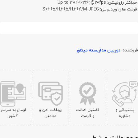
·حداکثر رزولیشن: Up to 3840×2160@20fps
·فرمت های ویدیویی: S+265/H.265/H.264/M-JPEG
جهت قیمت تماس بگیرید
فروشنده:
دوربین مداربسته میثاق
پشتیبانی و
تضنین اصالت
پرداخت امن و
ارسال به سراسر
مشاوره
و قیمت
مطمئن
کشور
محصولات مرتبط