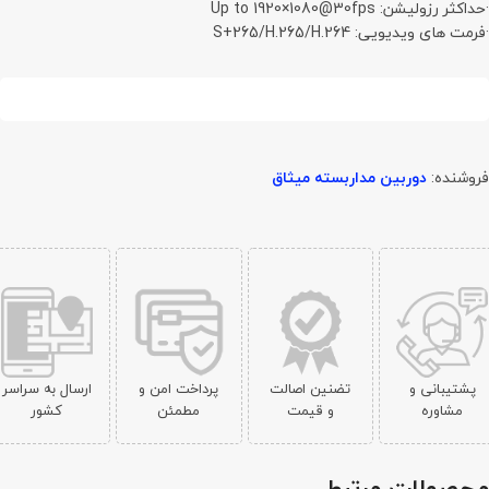
·حداکثر رزولیشن: Up to 1920×1080@30fps
·فرمت های ویدیویی: S+265/H.265/H.264
جهت قیمت تماس بگیرید
فروشنده:
دوربین مداربسته میثاق
پشتیبانی و
تضنین اصالت
پرداخت امن و
ارسال به سراسر
مشاوره
و قیمت
مطمئن
کشور
محصولات مرتبط